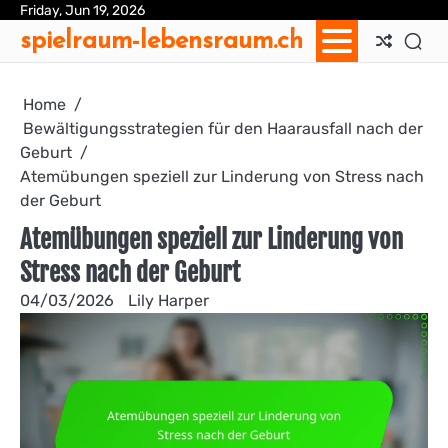
Skip
Friday, Jun 19, 2026
Ab
Con
Coo
Pri
Sit
Te
spielraum-lebensraum.ch
to
Us
Us
Pol
Pol
an
content
Con
Home
Bewältigungsstrategien für den Haarausfall nach der
Geburt
Atemübungen speziell zur Linderung von Stress nach
der Geburt
Atemübungen speziell zur Linderung von
Stress nach der Geburt
04/03/2026
Lily Harper