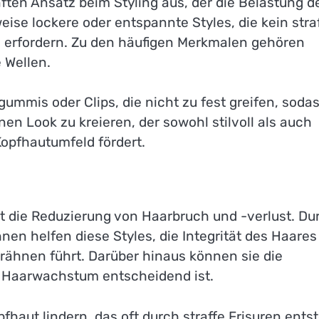
ften Ansatz beim Styling aus, der die Belastung d
weise lockere oder entspannte Styles, die kein stra
 erfordern. Zu den häufigen Merkmalen gehören
 Wellen.
ummis oder Clips, die nicht zu fest greifen, soda
nen Look zu kreieren, der sowohl stilvoll als auch
opfhautumfeld fördert.
st die Reduzierung von Haarbruch und -verlust. Du
en helfen diese Styles, die Integrität des Haares
ähnen führt. Darüber hinaus können sie die
s Haarwachstum entscheidend ist.
aut lindern, das oft durch straffe Frisuren entst