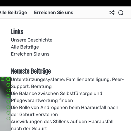
Ab
Co
Co
Pri
Si
Te
Alle Beiträge
Erreichen Sie uns
Us
Us
Pol
Pol
an
Con
Links
Unsere Geschichte
Alle Beiträge
Erreichen Sie uns
Neueste Beiträge
Unterstützungssysteme: Familienbeteiligung, Peer-
Support, Beratung
Die Balance zwischen Selbstfürsorge und
Pflegeverantwortung finden
Die Rolle von Androgenen beim Haarausfall nach
der Geburt verstehen
Auswirkungen des Stillens auf den Haarausfall
nach der Geburt