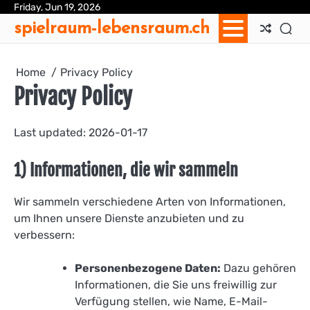
Skip
Friday, Jun 19, 2026
Ab
Con
Coo
Pri
Sit
Te
spielraum-lebensraum.ch
to
Us
Us
Pol
Pol
an
content
Con
Home
Privacy Policy
Privacy Policy
Last updated: 2026-01-17
1) Informationen, die wir sammeln
Wir sammeln verschiedene Arten von Informationen,
um Ihnen unsere Dienste anzubieten und zu
verbessern:
Personenbezogene Daten:
Dazu gehören
Informationen, die Sie uns freiwillig zur
Verfügung stellen, wie Name, E-Mail-