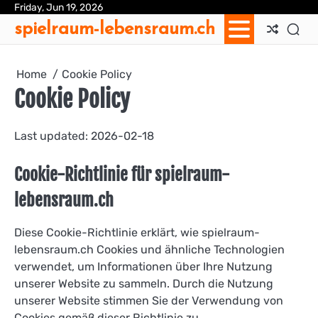
Skip
Friday, Jun 19, 2026
Ab
Con
Coo
Pri
Sit
Te
spielraum-lebensraum.ch
to
Us
Us
Pol
Pol
an
content
Con
Home
Cookie Policy
Cookie Policy
Last updated: 2026-02-18
Cookie-Richtlinie für spielraum-
lebensraum.ch
Diese Cookie-Richtlinie erklärt, wie spielraum-
lebensraum.ch Cookies und ähnliche Technologien
verwendet, um Informationen über Ihre Nutzung
unserer Website zu sammeln. Durch die Nutzung
unserer Website stimmen Sie der Verwendung von
Cookies gemäß dieser Richtlinie zu.