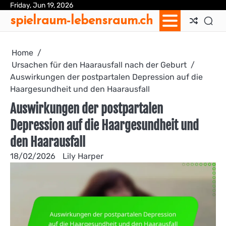
Skip
Friday, Jun 19, 2026
Ab
Con
Coo
Pri
Sit
Te
spielraum-lebensraum.ch
to
Us
Us
Pol
Pol
an
content
Con
Home
Ursachen für den Haarausfall nach der Geburt
Auswirkungen der postpartalen Depression auf die
Haargesundheit und den Haarausfall
Auswirkungen der postpartalen
Depression auf die Haargesundheit und
den Haarausfall
18/02/2026
Lily Harper