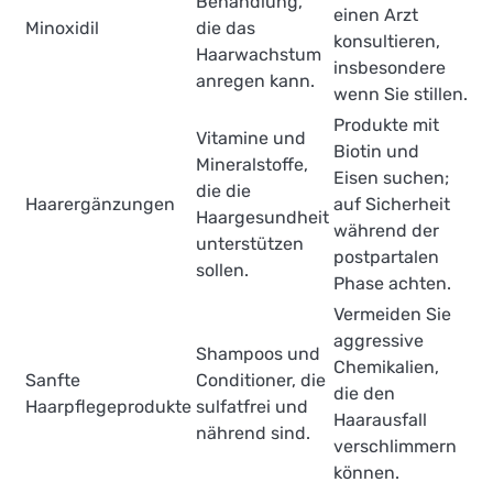
Behandlung,
einen Arzt
Minoxidil
die das
konsultieren,
Haarwachstum
insbesondere
anregen kann.
wenn Sie stillen.
Produkte mit
Vitamine und
Biotin und
Mineralstoffe,
Eisen suchen;
die die
Haarergänzungen
auf Sicherheit
Haargesundheit
während der
unterstützen
postpartalen
sollen.
Phase achten.
Vermeiden Sie
aggressive
Shampoos und
Chemikalien,
Sanfte
Conditioner, die
die den
Haarpflegeprodukte
sulfatfrei und
Haarausfall
nährend sind.
verschlimmern
können.